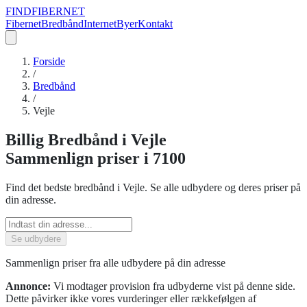
FIND
FIBERNET
Fibernet
Bredbånd
Internet
Byer
Kontakt
Forside
/
Bredbånd
/
Vejle
Billig
Bredbånd
i
Vejle
Sammenlign priser
i 7100
Find det bedste
bredbånd
i
Vejle
. Se alle udbydere og deres priser på
din adresse.
Se udbydere
Sammenlign priser fra alle udbydere på din adresse
Annonce:
Vi modtager provision fra udbyderne vist på denne side.
Dette påvirker ikke vores vurderinger eller rækkefølgen af