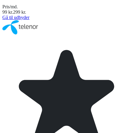
Pris/md.
99
kr.
299
kr.
Gå til udbyder