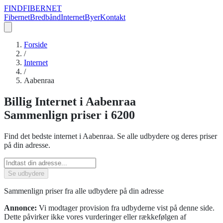
FIND
FIBERNET
Fibernet
Bredbånd
Internet
Byer
Kontakt
Forside
/
Internet
/
Aabenraa
Billig
Internet
i
Aabenraa
Sammenlign priser
i 6200
Find det bedste
internet
i
Aabenraa
. Se alle udbydere og deres priser
på din adresse.
Se udbydere
Sammenlign priser fra alle udbydere på din adresse
Annonce:
Vi modtager provision fra udbyderne vist på denne side.
Dette påvirker ikke vores vurderinger eller rækkefølgen af