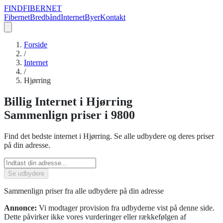
FIND
FIBERNET
Fibernet
Bredbånd
Internet
Byer
Kontakt
Forside
/
Internet
/
Hjørring
Billig
Internet
i
Hjørring
Sammenlign priser
i 9800
Find det bedste
internet
i
Hjørring
. Se alle udbydere og deres priser
på din adresse.
Se udbydere
Sammenlign priser fra alle udbydere på din adresse
Annonce:
Vi modtager provision fra udbyderne vist på denne side.
Dette påvirker ikke vores vurderinger eller rækkefølgen af