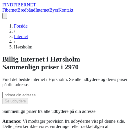
FIND
FIBERNET
Fibernet
Bredbånd
Internet
Byer
Kontakt
Forside
/
Internet
/
Hørsholm
Billig
Internet
i
Hørsholm
Sammenlign priser
i 2970
Find det bedste
internet
i
Hørsholm
. Se alle udbydere og deres priser
på din adresse.
Se udbydere
Sammenlign priser fra alle udbydere på din adresse
Annonce:
Vi modtager provision fra udbyderne vist på denne side.
Dette påvirker ikke vores vurderinger eller rækkefølgen af