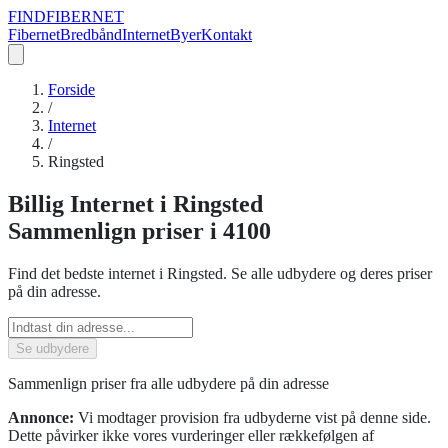
FIND
FIBERNET
Fibernet
Bredbånd
Internet
Byer
Kontakt
Forside
/
Internet
/
Ringsted
Billig
Internet
i
Ringsted
Sammenlign priser
i 4100
Find det bedste
internet
i
Ringsted
. Se alle udbydere og deres priser
på din adresse.
Se udbydere
Sammenlign priser fra alle udbydere på din adresse
Annonce:
Vi modtager provision fra udbyderne vist på denne side.
Dette påvirker ikke vores vurderinger eller rækkefølgen af