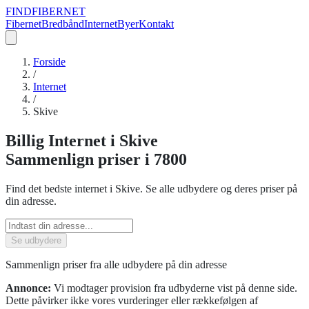
FIND
FIBERNET
Fibernet
Bredbånd
Internet
Byer
Kontakt
Forside
/
Internet
/
Skive
Billig
Internet
i
Skive
Sammenlign priser
i 7800
Find det bedste
internet
i
Skive
. Se alle udbydere og deres priser på
din adresse.
Se udbydere
Sammenlign priser fra alle udbydere på din adresse
Annonce:
Vi modtager provision fra udbyderne vist på denne side.
Dette påvirker ikke vores vurderinger eller rækkefølgen af