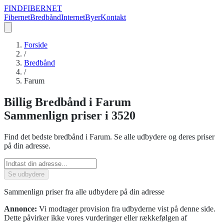
FIND
FIBERNET
Fibernet
Bredbånd
Internet
Byer
Kontakt
Forside
/
Bredbånd
/
Farum
Billig
Bredbånd
i
Farum
Sammenlign priser
i 3520
Find det bedste
bredbånd
i
Farum
. Se alle udbydere og deres priser
på din adresse.
Se udbydere
Sammenlign priser fra alle udbydere på din adresse
Annonce:
Vi modtager provision fra udbyderne vist på denne side.
Dette påvirker ikke vores vurderinger eller rækkefølgen af