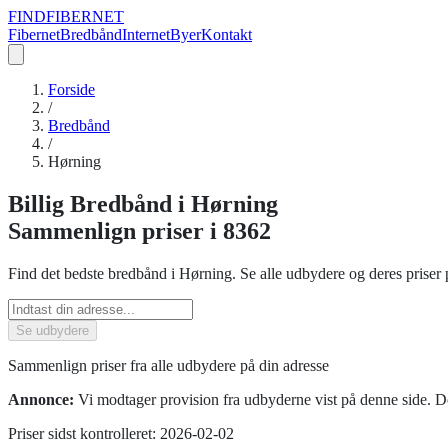
FIND
FIBERNET
Fibernet
Bredbånd
Internet
Byer
Kontakt
Forside
/
Bredbånd
/
Hørning
Billig
Bredbånd
i
Hørning
Sammenlign priser
i 8362
Find det bedste
bredbånd
i
Hørning
. Se alle udbydere og deres priser 
Se udbydere
Sammenlign priser fra alle udbydere på din adresse
Annonce:
Vi modtager provision fra udbyderne vist på denne side. De
Priser sidst kontrolleret:
2026-02-02