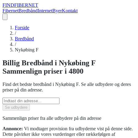
FIND
FIBERNET
Fibernet
Bredbånd
Internet
Byer
Kontakt
Forside
/
Bredbånd
/
Nykøbing F
Billig
Bredbånd
i
Nykøbing F
Sammenlign priser
i 4800
Find det bedste
bredbånd
i
Nykøbing F
. Se alle udbydere og deres
priser på din adresse.
Se udbydere
Sammenlign priser fra alle udbydere på din adresse
Annonce:
Vi modtager provision fra udbyderne vist på denne side.
Dette påvirker ikke vores vurderinger eller rækkefølgen af