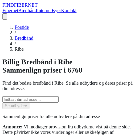
FIND
FIBERNET
Fibernet
Bredbånd
Internet
Byer
Kontakt
Forside
/
Bredbånd
/
Ribe
Billig
Bredbånd
i
Ribe
Sammenlign priser
i 6760
Find det bedste
bredbånd
i
Ribe
. Se alle udbydere og deres priser på
din adresse.
Se udbydere
Sammenlign priser fra alle udbydere på din adresse
Annonce:
Vi modtager provision fra udbyderne vist på denne side.
Dette påvirker ikke vores vurderinger eller rækkefølgen af