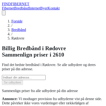
FIND
FIBERNET
Fibernet
Bredbånd
Internet
Byer
Kontakt
Forside
/
Bredbånd
/
Rødovre
Billig
Bredbånd
i
Rødovre
Sammenlign priser
i 2610
Find det bedste
bredbånd
i
Rødovre
. Se alle udbydere og deres
priser på din adresse.
Se udbydere
Sammenlign priser fra alle udbydere på din adresse
Annonce:
Vi modtager provision fra udbyderne vist på denne side.
Dette påvirker ikke vores vurderinger eller rækkefølgen af