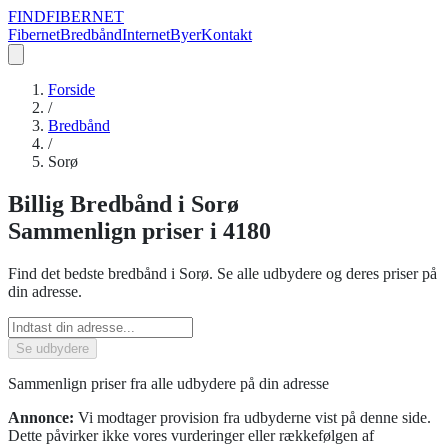
FIND
FIBERNET
Fibernet
Bredbånd
Internet
Byer
Kontakt
Forside
/
Bredbånd
/
Sorø
Billig
Bredbånd
i
Sorø
Sammenlign priser
i 4180
Find det bedste
bredbånd
i
Sorø
. Se alle udbydere og deres priser på
din adresse.
Se udbydere
Sammenlign priser fra alle udbydere på din adresse
Annonce:
Vi modtager provision fra udbyderne vist på denne side.
Dette påvirker ikke vores vurderinger eller rækkefølgen af