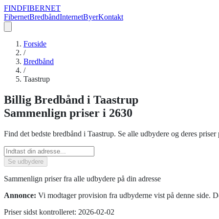
FIND
FIBERNET
Fibernet
Bredbånd
Internet
Byer
Kontakt
Forside
/
Bredbånd
/
Taastrup
Billig
Bredbånd
i
Taastrup
Sammenlign priser
i 2630
Find det bedste
bredbånd
i
Taastrup
. Se alle udbydere og deres priser 
Se udbydere
Sammenlign priser fra alle udbydere på din adresse
Annonce:
Vi modtager provision fra udbyderne vist på denne side. De
Priser sidst kontrolleret:
2026-02-02