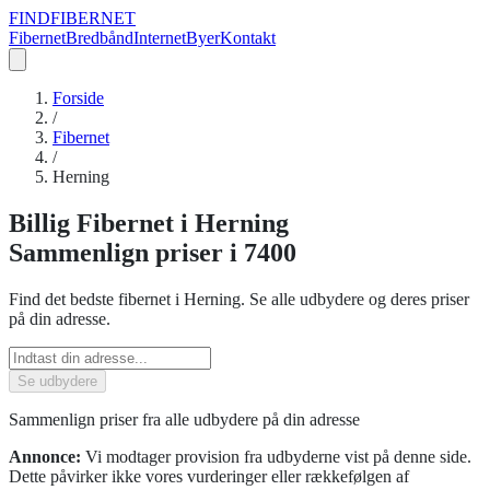
FIND
FIBERNET
Fibernet
Bredbånd
Internet
Byer
Kontakt
Forside
/
Fibernet
/
Herning
Billig
Fibernet
i
Herning
Sammenlign priser
i 7400
Find det bedste
fibernet
i
Herning
. Se alle udbydere og deres priser
på din adresse.
Se udbydere
Sammenlign priser fra alle udbydere på din adresse
Annonce:
Vi modtager provision fra udbyderne vist på denne side.
Dette påvirker ikke vores vurderinger eller rækkefølgen af