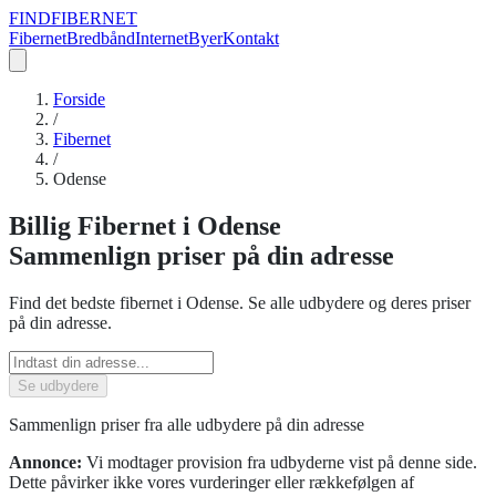
FIND
FIBERNET
Fibernet
Bredbånd
Internet
Byer
Kontakt
Forside
/
Fibernet
/
Odense
Billig
Fibernet
i
Odense
Sammenlign priser
på din adresse
Find det bedste
fibernet
i
Odense
. Se alle udbydere og deres priser
på din adresse.
Se udbydere
Sammenlign priser fra alle udbydere på din adresse
Annonce:
Vi modtager provision fra udbyderne vist på denne side.
Dette påvirker ikke vores vurderinger eller rækkefølgen af