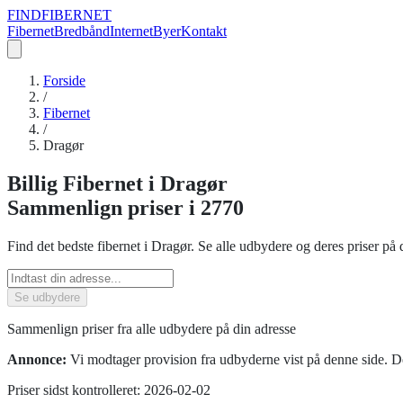
FIND
FIBERNET
Fibernet
Bredbånd
Internet
Byer
Kontakt
Forside
/
Fibernet
/
Dragør
Billig
Fibernet
i
Dragør
Sammenlign priser
i 2770
Find det bedste
fibernet
i
Dragør
. Se alle udbydere og deres priser på 
Se udbydere
Sammenlign priser fra alle udbydere på din adresse
Annonce:
Vi modtager provision fra udbyderne vist på denne side. De
Priser sidst kontrolleret:
2026-02-02