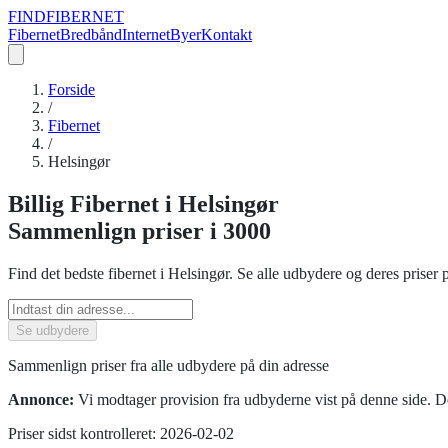
FIND
FIBERNET
Fibernet
Bredbånd
Internet
Byer
Kontakt
Forside
/
Fibernet
/
Helsingør
Billig
Fibernet
i
Helsingør
Sammenlign priser
i 3000
Find det bedste
fibernet
i
Helsingør
. Se alle udbydere og deres priser 
Se udbydere
Sammenlign priser fra alle udbydere på din adresse
Annonce:
Vi modtager provision fra udbyderne vist på denne side. De
Priser sidst kontrolleret:
2026-02-02