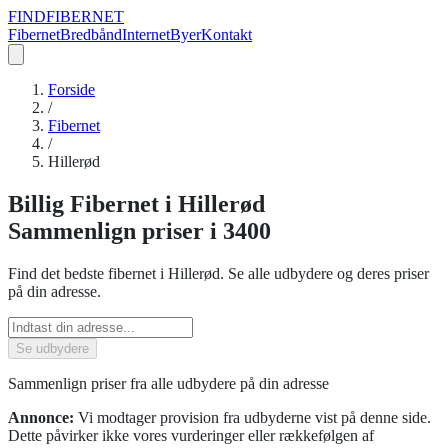
FIND
FIBERNET
Fibernet
Bredbånd
Internet
Byer
Kontakt
Forside
/
Fibernet
/
Hillerød
Billig
Fibernet
i
Hillerød
Sammenlign priser
i 3400
Find det bedste
fibernet
i
Hillerød
. Se alle udbydere og deres priser
på din adresse.
Se udbydere
Sammenlign priser fra alle udbydere på din adresse
Annonce:
Vi modtager provision fra udbyderne vist på denne side.
Dette påvirker ikke vores vurderinger eller rækkefølgen af