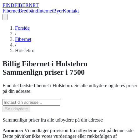
FIND
FIBERNET
Fibernet
Bredbånd
Internet
Byer
Kontakt
Forside
/
Fibernet
/
Holstebro
Billig
Fibernet
i
Holstebro
Sammenlign priser
i 7500
Find det bedste
fibernet
i
Holstebro
. Se alle udbydere og deres priser
på din adresse.
Se udbydere
Sammenlign priser fra alle udbydere på din adresse
Annonce:
Vi modtager provision fra udbyderne vist på denne side.
Dette påvirker ikke vores vurderinger eller rækkefølgen af